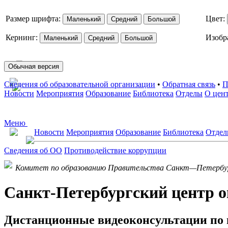
Размер шрифта:
Цвет:
Маленький
Средний
Большой
Кернинг:
Изобр
Маленький
Средний
Большой
Обычная версия
Сведения об образовательной организации
•
Обратная связь
•
П
Новости
Мероприятия
Образование
Библиотека
Отделы
О цен
Меню
Новости
Мероприятия
Образование
Библиотека
Отде
Сведения об ОО
Противодействие коррупции
Комитет по образованию Правительства Санкт—Петербу
Санкт-Петербургский центр о
Дистанционные видеоконсультации по 