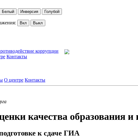
Белый
Инверсия
Голубой
ажения:
Вкл
Выкл
ротиводействие коррупции
тре
Контакты
лы
О центре
Контакты
рга
ценки качества образования 
подготовке к сдаче ГИА