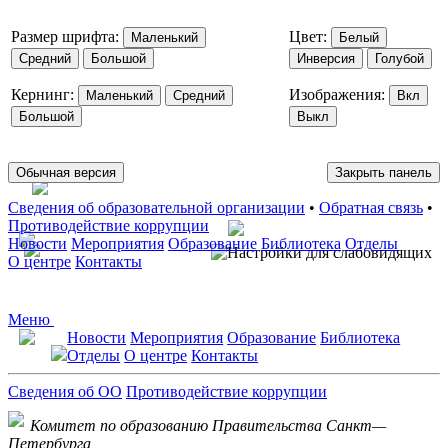
Размер шрифта:
Цвет:
Маленький
Белый
Средний
Большой
Инверсия
Голубой
Кернинг:
Изображения:
Маленький
Средний
Вкл
Большой
Выкл
Обычная версия
Закрыть панель
Сведения об образовательной организации
•
Обратная связь
•
Противодействие коррупции
Новости
Мероприятия
Образование
Библиотека
Отделы
О центре
Контакты
Меню
Новости
Мероприятия
Образование
Библиотека
Отделы
О центре
Контакты
Сведения об ОО
Противодействие коррупции
Комитет по образованию Правительства Санкт—
Петербурга