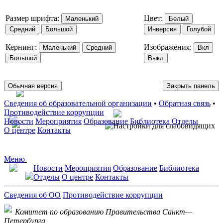
Размер шрифта:
Цвет:
Маленький
Белый
Средний
Большой
Инверсия
Голубой
Кернинг:
Изображения:
Маленький
Средний
Вкл
Большой
Выкл
Обычная версия
Закрыть панель
Сведения об образовательной организации
•
Обратная связь
•
Противодействие коррупции
Новости
Мероприятия
Образование
Библиотека
Отделы
О центре
Контакты
Меню
Новости
Мероприятия
Образование
Библиотека
Отделы
О центре
Контакты
Сведения об ОО
Противодействие коррупции
Комитет по образованию Правительства Санкт—
Петербурга