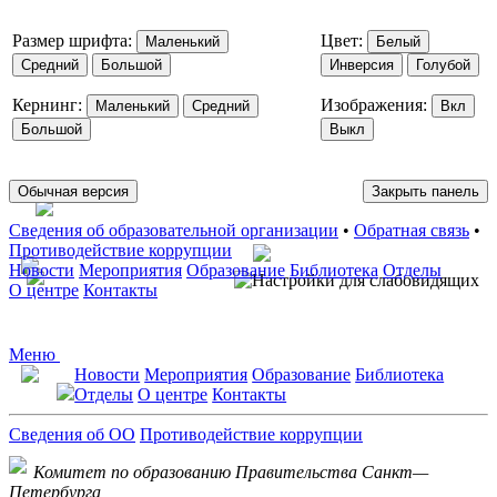
Размер шрифта:
Цвет:
Маленький
Белый
Средний
Большой
Инверсия
Голубой
Кернинг:
Изображения:
Маленький
Средний
Вкл
Большой
Выкл
Обычная версия
Закрыть панель
Сведения об образовательной организации
•
Обратная связь
•
Противодействие коррупции
Новости
Мероприятия
Образование
Библиотека
Отделы
О центре
Контакты
Меню
Новости
Мероприятия
Образование
Библиотека
Отделы
О центре
Контакты
Сведения об ОО
Противодействие коррупции
Комитет по образованию Правительства Санкт—
Петербурга