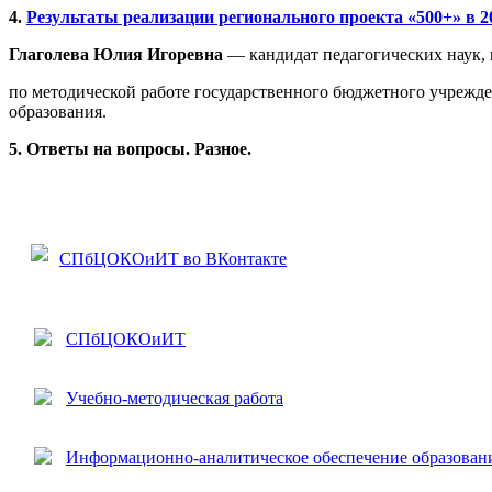
4.
Результаты реализации регионального проекта «500+» в 20
Глаголева Юлия Игоревна
— кандидат педагогических наук,
по методической работе государственного бюджетного учрежд
образования.
5. Ответы на вопросы. Разное.
СПбЦОКОиИТ во ВКонтакте
СПбЦОКОиИТ
Учебно-методическая работа
Информационно-аналитическое обеспечение образован