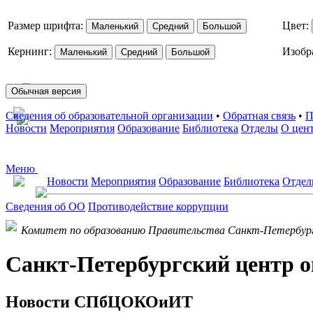
Размер шрифта:
Цвет:
Маленький
Средний
Большой
Кернинг:
Изобр
Маленький
Средний
Большой
Обычная версия
Сведения об образовательной организации
•
Обратная связь
•
П
Новости
Мероприятия
Образование
Библиотека
Отделы
О цен
Меню
Новости
Мероприятия
Образование
Библиотека
Отде
Сведения об ОО
Противодействие коррупции
Комитет по образованию Правительства Санкт-Петербур
Санкт-Петербургский центр о
Новости СПбЦОКОиИТ