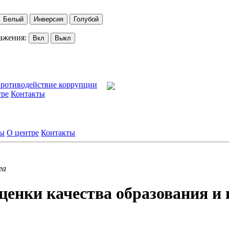
Белый
Инверсия
Голубой
ажения:
Вкл
Выкл
ротиводействие коррупции
тре
Контакты
лы
О центре
Контакты
га
ценки качества образования 