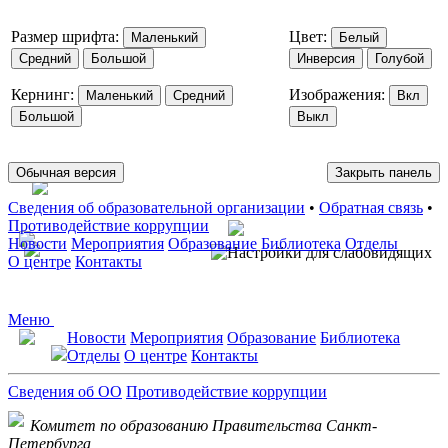
Размер шрифта:
Цвет:
Маленький
Белый
Средний
Большой
Инверсия
Голубой
Кернинг:
Изображения:
Маленький
Средний
Вкл
Большой
Выкл
Обычная версия
Закрыть панель
Сведения об образовательной организации
•
Обратная связь
•
Противодействие коррупции
Новости
Мероприятия
Образование
Библиотека
Отделы
О центре
Контакты
Меню
Новости
Мероприятия
Образование
Библиотека
Отделы
О центре
Контакты
Сведения об ОО
Противодействие коррупции
Комитет по образованию Правительства Санкт-
Петербурга