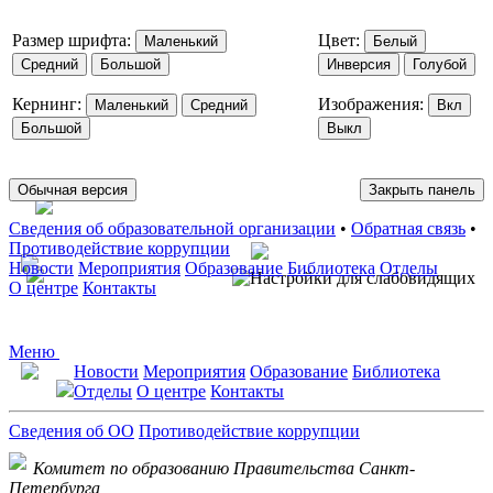
Размер шрифта:
Цвет:
Маленький
Белый
Средний
Большой
Инверсия
Голубой
Кернинг:
Изображения:
Маленький
Средний
Вкл
Большой
Выкл
Обычная версия
Закрыть панель
Сведения об образовательной организации
•
Обратная связь
•
Противодействие коррупции
Новости
Мероприятия
Образование
Библиотека
Отделы
О центре
Контакты
Меню
Новости
Мероприятия
Образование
Библиотека
Отделы
О центре
Контакты
Сведения об ОО
Противодействие коррупции
Комитет по образованию Правительства Санкт-
Петербурга