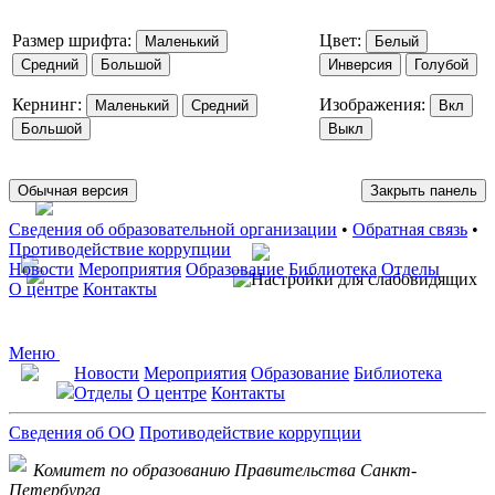
Размер шрифта:
Цвет:
Маленький
Белый
Средний
Большой
Инверсия
Голубой
Кернинг:
Изображения:
Маленький
Средний
Вкл
Большой
Выкл
Обычная версия
Закрыть панель
Сведения об образовательной организации
•
Обратная связь
•
Противодействие коррупции
Новости
Мероприятия
Образование
Библиотека
Отделы
О центре
Контакты
Меню
Новости
Мероприятия
Образование
Библиотека
Отделы
О центре
Контакты
Сведения об ОО
Противодействие коррупции
Комитет по образованию Правительства Санкт-
Петербурга