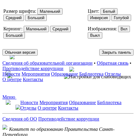
Размер шрифта:
Цвет:
Маленький
Белый
Средний
Большой
Инверсия
Голубой
Кернинг:
Изображения:
Маленький
Средний
Вкл
Большой
Выкл
Обычная версия
Закрыть панель
Сведения об образовательной организации
•
Обратная связь
•
Противодействие коррупции
Новости
Мероприятия
Образование
Библиотека
Отделы
О центре
Контакты
Меню
Новости
Мероприятия
Образование
Библиотека
Отделы
О центре
Контакты
Сведения об ОО
Противодействие коррупции
Комитет по образованию Правительства Санкт-
Петербурга