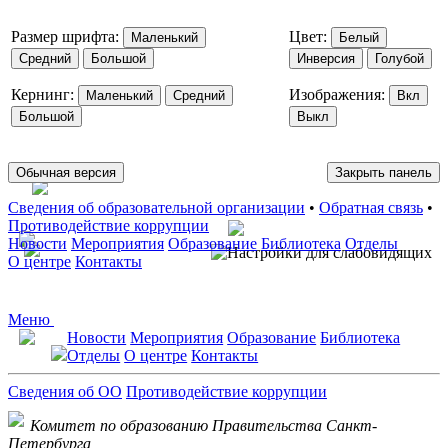
Размер шрифта:
Цвет:
Маленький
Белый
Средний
Большой
Инверсия
Голубой
Кернинг:
Изображения:
Маленький
Средний
Вкл
Большой
Выкл
Обычная версия
Закрыть панель
Сведения об образовательной организации
•
Обратная связь
•
Противодействие коррупции
Новости
Мероприятия
Образование
Библиотека
Отделы
О центре
Контакты
Меню
Новости
Мероприятия
Образование
Библиотека
Отделы
О центре
Контакты
Сведения об ОО
Противодействие коррупции
Комитет по образованию Правительства Санкт-
Петербурга