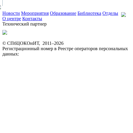
Новости
Мероприятия
Образование
Библиотека
Отделы
О центре
Контакты
Технический партнер
© СПбЦОКОиИТ, 2011–
2026
Регистрационный номер в Реестре операторов персональных
данных:
09-0037906