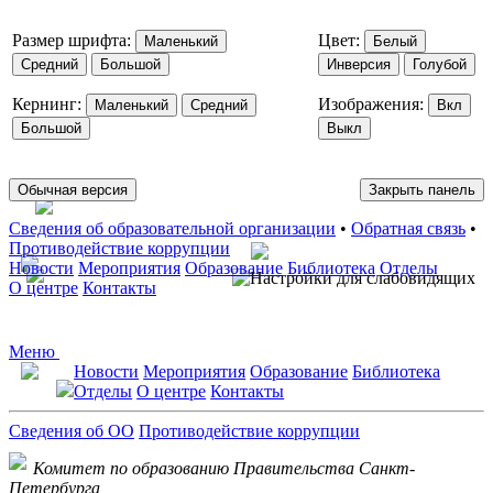
Размер шрифта:
Цвет:
Маленький
Белый
Средний
Большой
Инверсия
Голубой
Кернинг:
Изображения:
Маленький
Средний
Вкл
Большой
Выкл
Обычная версия
Закрыть панель
Сведения об образовательной организации
•
Обратная связь
•
Противодействие коррупции
Новости
Мероприятия
Образование
Библиотека
Отделы
О центре
Контакты
Меню
Новости
Мероприятия
Образование
Библиотека
Отделы
О центре
Контакты
Сведения об ОО
Противодействие коррупции
Комитет по образованию Правительства Санкт-
Петербурга