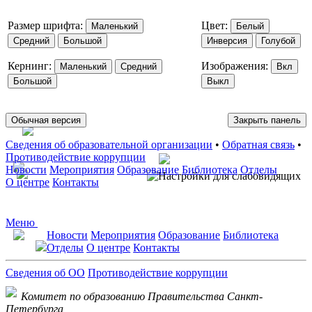
Размер шрифта:
Цвет:
Маленький
Белый
Средний
Большой
Инверсия
Голубой
Кернинг:
Изображения:
Маленький
Средний
Вкл
Большой
Выкл
Обычная версия
Закрыть панель
Сведения об образовательной организации
•
Обратная связь
•
Противодействие коррупции
Новости
Мероприятия
Образование
Библиотека
Отделы
О центре
Контакты
Меню
Новости
Мероприятия
Образование
Библиотека
Отделы
О центре
Контакты
Сведения об ОО
Противодействие коррупции
Комитет по образованию Правительства Санкт-
Петербурга