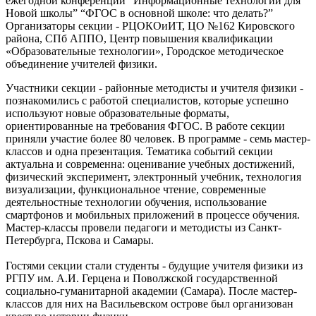
ежегодной конференции “Информационные технологии для
Новой школы” “ФГОС в основной школе: что делать?”
Организаторы секции - РЦОКОиИТ, ЦО №162 Кировского
района, СПб АППО, Центр повышения квалификации
«Образовательные технологии», Городское методическое
объединение учителей физики.
Участники секции - районные методисты и учителя физики -
познакомились с работой специалистов, которые успешно
используют новые образовательные форматы,
ориентированные на требования ФГОС. В работе секции
приняли участие более 80 человек. В программе - семь мастер-
классов и одна презентация. Тематика событий секции
актуальна и современна: оценивание учебных достижений,
физический эксперимент, электронный учебник, технология
визуализации, функциональное чтение, современные
деятельностные технологии обучения, использование
смартфонов и мобильных приложений в процессе обучения.
Мастер-классы провели педагоги и методисты из Санкт-
Петербурга, Пскова и Самары.
Гостями секции стали студенты - будущие учителя физики из
РГПУ им. А.И. Герцена и Поволжской государственной
социально-гуманитарной академии (Самара). После мастер-
классов для них на Васильевском острове был организован