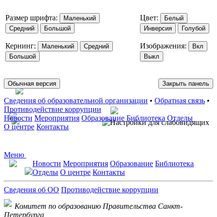
Размер шрифта:
Цвет:
Маленький
Белый
Средний
Большой
Инверсия
Голубой
Кернинг:
Изображения:
Маленький
Средний
Вкл
Большой
Выкл
Обычная версия
Закрыть панель
Сведения об образовательной организации
•
Обратная связь
•
Противодействие коррупции
Новости
Мероприятия
Образование
Библиотека
Отделы
О центре
Контакты
Меню
Новости
Мероприятия
Образование
Библиотека
Отделы
О центре
Контакты
Сведения об ОО
Противодействие коррупции
Комитет по образованию Правительства Санкт-
Петербурга