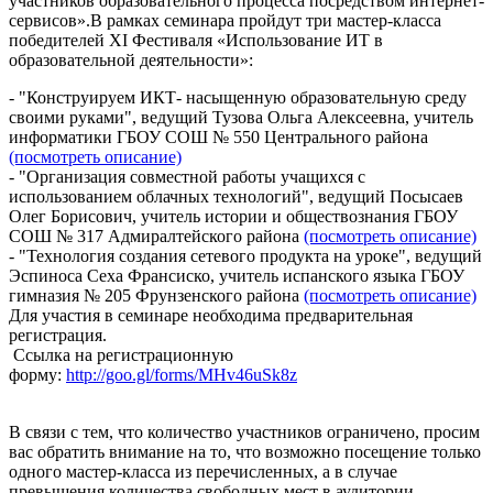
участников образовательного процесса посредством интернет-
сервисов».В рамках семинара пройдут три мастер-класса
победителей XI Фестиваля «Использование ИТ в
образовательной деятельности»:
- "Конструируем ИКТ- насыщенную образовательную среду
своими руками", ведущий Тузова Ольга Алексеевна, учитель
информатики ГБОУ СОШ № 550 Центрального района
(посмотреть описание)
- "Организация совместной работы учащихся с
использованием облачных технологий", ведущий Посысаев
Олег Борисович, учитель истории и обществознания ГБОУ
СОШ № 317 Адмиралтейского района
(посмотреть описание)
- "Технология создания сетевого продукта на уроке", ведущий
Эспиноса Сеха Франсиско, учитель испанского языка ГБОУ
гимназия № 205 Фрунзенского района
(посмотреть описание)
Для участия в семинаре необходима предварительная
регистрация.
Ссылка на регистрационную
форму:
http://goo.gl/forms/MHv46uSk8z
В связи с тем, что количество участников ограничено, просим
вас обратить внимание на то, что возможно посещение только
одного мастер-класса из перечисленных, а в случае
превышения количества свободных мест в аудитории,