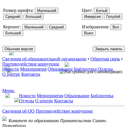
Размер шрифта:
Цвет:
Маленький
Белый
Средний
Большой
Инверсия
Голубой
Кернинг:
Изображения:
Маленький
Средний
Вкл
Большой
Выкл
Обычная версия
Закрыть панель
Сведения об образовательной организации
•
Обратная связь
•
Противодействие коррупции
Новости
Мероприятия
Образование
Библиотека
Отделы
О центре
Контакты
Меню
Новости
Мероприятия
Образование
Библиотека
Отделы
О центре
Контакты
Сведения об ОО
Противодействие коррупции
Комитет по образованию Правительства Санкт-
Петербурга