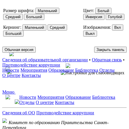
Размер шрифта:
Цвет:
Маленький
Белый
Средний
Большой
Инверсия
Голубой
Кернинг:
Изображения:
Маленький
Средний
Вкл
Большой
Выкл
Обычная версия
Закрыть панель
Сведения об образовательной организации
•
Обратная связь
•
Противодействие коррупции
Новости
Мероприятия
Образование
Библиотека
Отделы
О центре
Контакты
Меню
Новости
Мероприятия
Образование
Библиотека
Отделы
О центре
Контакты
Сведения об ОО
Противодействие коррупции
Комитет по образованию Правительства Санкт-
Петербурга