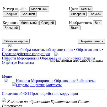
Размер шрифта:
Цвет:
Маленький
Белый
Средний
Большой
Инверсия
Голубой
Кернинг:
Изображения:
Маленький
Средний
Вкл
Большой
Выкл
Обычная версия
Закрыть панель
Сведения об образовательной организации
•
Обратная связь
•
Противодействие коррупции
Новости
Мероприятия
Образование
Библиотека
Отделы
О центре
Контакты
Меню
Новости
Мероприятия
Образование
Библиотека
Отделы
О центре
Контакты
Сведения об ОО
Противодействие коррупции
Комитет по образованию Правительства Санкт-
Петербурга