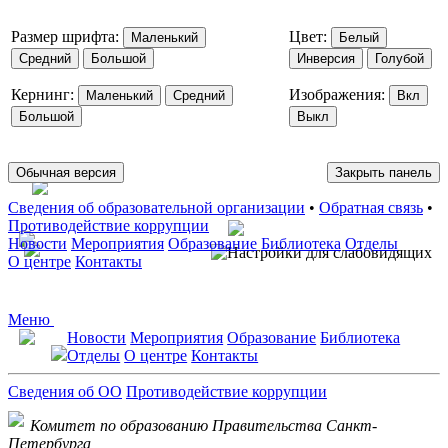
Размер шрифта:
Цвет:
Маленький
Белый
Средний
Большой
Инверсия
Голубой
Кернинг:
Изображения:
Маленький
Средний
Вкл
Большой
Выкл
Обычная версия
Закрыть панель
Сведения об образовательной организации
•
Обратная связь
•
Противодействие коррупции
Новости
Мероприятия
Образование
Библиотека
Отделы
О центре
Контакты
Меню
Новости
Мероприятия
Образование
Библиотека
Отделы
О центре
Контакты
Сведения об ОО
Противодействие коррупции
Комитет по образованию Правительства Санкт-
Петербурга