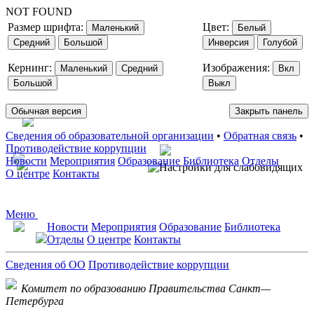
NOT FOUND
Размер шрифта:
Цвет:
Маленький
Белый
Средний
Большой
Инверсия
Голубой
Кернинг:
Изображения:
Маленький
Средний
Вкл
Большой
Выкл
Обычная версия
Закрыть панель
Сведения об образовательной организации
•
Обратная связь
•
Противодействие коррупции
Новости
Мероприятия
Образование
Библиотека
Отделы
О центре
Контакты
Меню
Новости
Мероприятия
Образование
Библиотека
Отделы
О центре
Контакты
Сведения об ОО
Противодействие коррупции
Комитет по образованию Правительства Санкт—
Петербурга