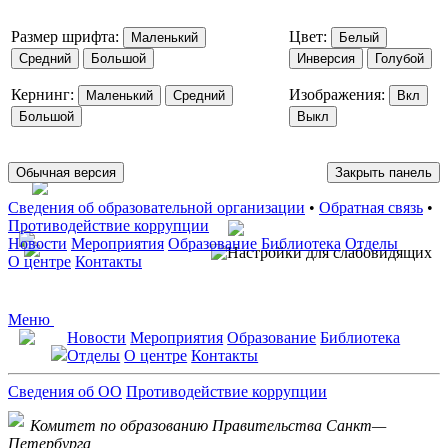
Размер шрифта:
Цвет:
Маленький
Белый
Средний
Большой
Инверсия
Голубой
Кернинг:
Изображения:
Маленький
Средний
Вкл
Большой
Выкл
Обычная версия
Закрыть панель
Сведения об образовательной организации
•
Обратная связь
•
Противодействие коррупции
Новости
Мероприятия
Образование
Библиотека
Отделы
О центре
Контакты
Меню
Новости
Мероприятия
Образование
Библиотека
Отделы
О центре
Контакты
Сведения об ОО
Противодействие коррупции
Комитет по образованию Правительства Санкт—
Петербурга