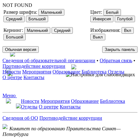
NOT FOUND
Размер шрифта:
Цвет:
Маленький
Белый
Средний
Большой
Инверсия
Голубой
Кернинг:
Изображения:
Маленький
Средний
Вкл
Большой
Выкл
Обычная версия
Закрыть панель
Сведения об образовательной организации
•
Обратная связь
•
Противодействие коррупции
Новости
Мероприятия
Образование
Библиотека
Отделы
О центре
Контакты
Меню
Новости
Мероприятия
Образование
Библиотека
Отделы
О центре
Контакты
Сведения об ОО
Противодействие коррупции
Комитет по образованию Правительства Санкт—
Петербурга