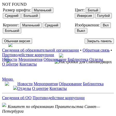
NOT FOUND
Размер шрифта:
Цвет:
Маленький
Белый
Средний
Большой
Инверсия
Голубой
Кернинг:
Изображения:
Маленький
Средний
Вкл
Большой
Выкл
Обычная версия
Закрыть панель
Сведения об образовательной организации
•
Обратная связь
•
Противодействие коррупции
Новости
Мероприятия
Образование
Библиотека
Отделы
О центре
Контакты
Меню
Новости
Мероприятия
Образование
Библиотека
Отделы
О центре
Контакты
Сведения об ОО
Противодействие коррупции
Комитет по образованию Правительства Санкт—
Петербурга