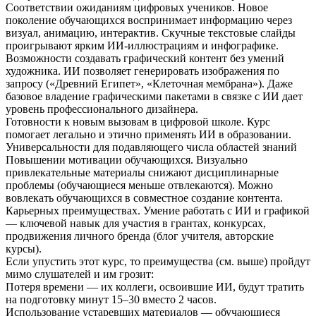
Соответствии ожиданиям цифровых учеников. Новое
поколение обучающихся воспринимает информацию через
визуал, анимацию, интерактив. Скучные текстовые слайды
проигрывают ярким ИИ-иллюстрациям и инфографике.
Возможности создавать графический контент без умений
художника. ИИ позволяет генерировать изображения по
запросу («Древний Египет», «Клеточная мембрана»). Даже
базовое владение графическими пакетами в связке с ИИ дает
уровень профессионального дизайнера.
Готовности к новым вызовам в цифровой школе. Курс
помогает легально и этично применять ИИ в образовании.
Универсальности для подавляющего числа областей знаний
Повышении мотивации обучающихся. Визуально
привлекательные материалы снижают дисциплинарные
проблемы (обучающиеся меньше отвлекаются). Можно
вовлекать обучающихся в совместное создание контента.
Карьерных преимуществах. Умение работать с ИИ и графикой
— ключевой навык для участия в грантах, конкурсах,
продвижения личного бренда (блог учителя, авторские
курсы).
Если упустить этот курс, то преимущества (см. выше) пройдут
мимо слушателей и им грозит:
Потеря времени — их коллеги, освоившие ИИ, будут тратить
на подготовку минут 15–30 вместо 2 часов.
Использование устаревших материалов — обучающиеся