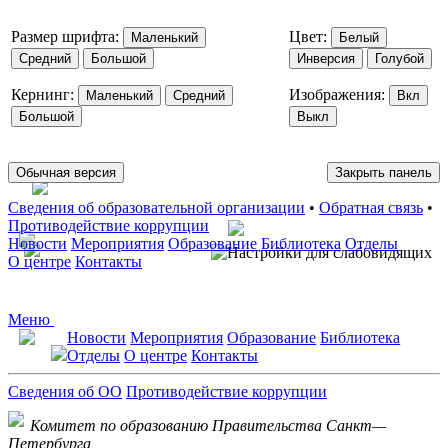
Размер шрифта:
Цвет:
Маленький
Белый
Средний
Большой
Инверсия
Голубой
Кернинг:
Изображения:
Маленький
Средний
Вкл
Большой
Выкл
Обычная версия
Закрыть панель
Сведения об образовательной организации
•
Обратная связь
•
Противодействие коррупции
Новости
Мероприятия
Образование
Библиотека
Отделы
О центре
Контакты
Меню
Новости
Мероприятия
Образование
Библиотека
Отделы
О центре
Контакты
Сведения об ОО
Противодействие коррупции
Комитет по образованию Правительства Санкт—
Петербурга