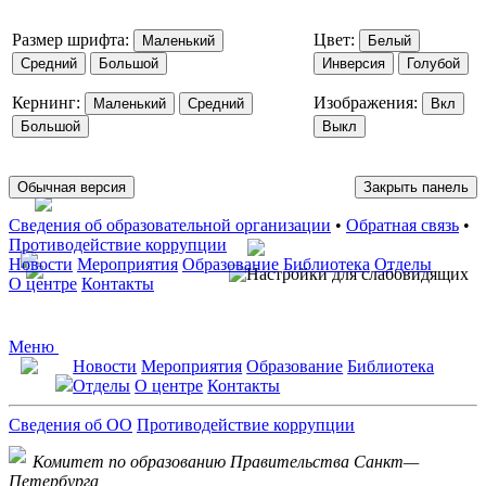
Размер шрифта:
Цвет:
Маленький
Белый
Средний
Большой
Инверсия
Голубой
Кернинг:
Изображения:
Маленький
Средний
Вкл
Большой
Выкл
Обычная версия
Закрыть панель
Сведения об образовательной организации
•
Обратная связь
•
Противодействие коррупции
Новости
Мероприятия
Образование
Библиотека
Отделы
О центре
Контакты
Меню
Новости
Мероприятия
Образование
Библиотека
Отделы
О центре
Контакты
Сведения об ОО
Противодействие коррупции
Комитет по образованию Правительства Санкт—
Петербурга