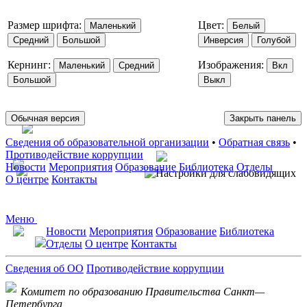
Размер шрифта:
Цвет:
Маленький
Белый
Средний
Большой
Инверсия
Голубой
Кернинг:
Изображения:
Маленький
Средний
Вкл
Большой
Выкл
Обычная версия
Закрыть панель
Сведения об образовательной организации
•
Обратная связь
•
Противодействие коррупции
Новости
Мероприятия
Образование
Библиотека
Отделы
О центре
Контакты
Меню
Новости
Мероприятия
Образование
Библиотека
Отделы
О центре
Контакты
Сведения об ОО
Противодействие коррупции
Комитет по образованию Правительства Санкт—
Петербурга