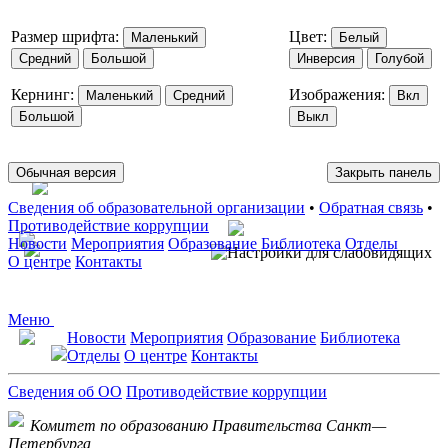
Размер шрифта:
Цвет:
Маленький
Белый
Средний
Большой
Инверсия
Голубой
Кернинг:
Изображения:
Маленький
Средний
Вкл
Большой
Выкл
Обычная версия
Закрыть панель
Сведения об образовательной организации
•
Обратная связь
•
Противодействие коррупции
Новости
Мероприятия
Образование
Библиотека
Отделы
О центре
Контакты
Меню
Новости
Мероприятия
Образование
Библиотека
Отделы
О центре
Контакты
Сведения об ОО
Противодействие коррупции
Комитет по образованию Правительства Санкт—
Петербурга