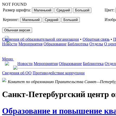
NOT FOUND
Размер шрифта:
Цвет:
Маленький
Средний
Большой
Кернинг:
Изобр
Маленький
Средний
Большой
Обычная версия
Сведения об образовательной организации
•
Обратная связь
•
П
Новости
Мероприятия
Образование
Библиотека
Отделы
О цен
Меню
Новости
Мероприятия
Образование
Библиотека
Отде
Сведения об ОО
Противодействие коррупции
Комитет по образованию Правительства Санкт—Петербу
Санкт-Петербургский центр о
Образование и повышение кв