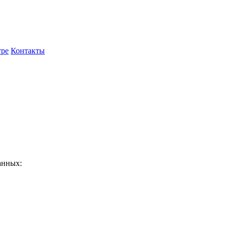
тре
Контакты
данных:
09-0037906