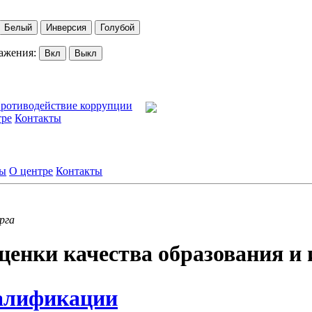
Белый
Инверсия
Голубой
ажения:
Вкл
Выкл
ротиводействие коррупции
тре
Контакты
лы
О центре
Контакты
рга
ценки качества образования 
алификации