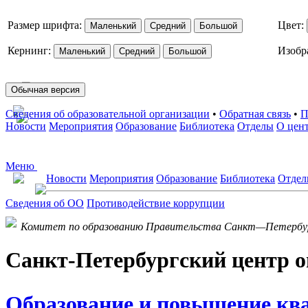
Размер шрифта:
Цвет:
Маленький
Средний
Большой
Кернинг:
Изобр
Маленький
Средний
Большой
Обычная версия
Сведения об образовательной организации
•
Обратная связь
•
П
Новости
Мероприятия
Образование
Библиотека
Отделы
О цен
Меню
Новости
Мероприятия
Образование
Библиотека
Отде
Сведения об ОО
Противодействие коррупции
Комитет по образованию Правительства Санкт—Петербу
Санкт-Петербургский центр о
Образование и повышение кв