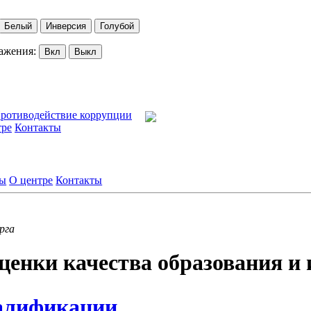
Белый
Инверсия
Голубой
ажения:
Вкл
Выкл
ротиводействие коррупции
тре
Контакты
лы
О центре
Контакты
рга
ценки качества образования 
алификации