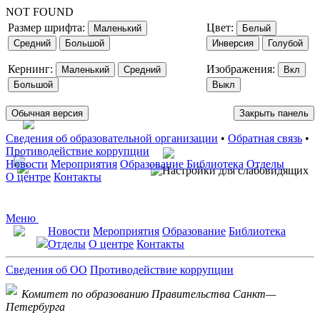
NOT FOUND
Размер шрифта:
Цвет:
Маленький
Белый
Средний
Большой
Инверсия
Голубой
Кернинг:
Изображения:
Маленький
Средний
Вкл
Большой
Выкл
Обычная версия
Закрыть панель
Сведения об образовательной организации
•
Обратная связь
•
Противодействие коррупции
Новости
Мероприятия
Образование
Библиотека
Отделы
О центре
Контакты
Меню
Новости
Мероприятия
Образование
Библиотека
Отделы
О центре
Контакты
Сведения об ОО
Противодействие коррупции
Комитет по образованию Правительства Санкт—
Петербурга